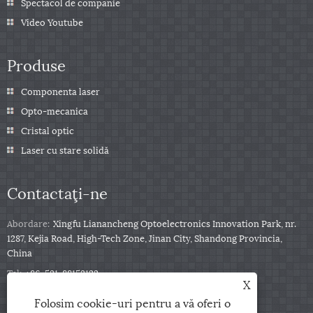
Spectacol de companie
Video Youtube
Produse
Componenta laser
Opto-mecanica
Cristal optic
Laser cu stare solidă
Contactaţi-ne
Abordare:
Xingfu Lianancheng Optoelectronics Innovation Park, nr.
1287, Kejia Road, High-Tech Zone, Jinan City, Shandong Provincia,
China
Tel:
+86-531-88153122
X
Telefon:
+86-13791139332
Folosim cookie-uri pentru a vă oferi o