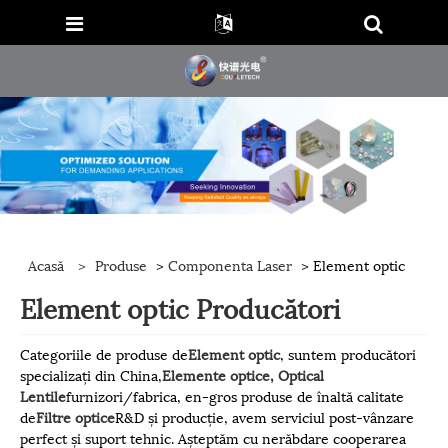
Acasă
>
Produse
>
Componenta Laser
> Element optic
Element optic Producători
Categoriile de produse de
Element optic
, suntem producători
specializați din China,
Elemente optice, Opti
cal
Lentile
furnizori/fabrica, en-gros produse de înaltă calitate
de
Filtre optice
R&D și producție, avem serviciul post-vânzare
perfect și suport tehnic. Așteptăm cu nerăbdare cooperarea