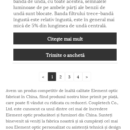
bandă de undă, cu toate acestea, semnalele
luminoase de pe ambele părți ale benzii de
undă sunt blocate. Banda filtrului trece-bandă
îngustă este relativ îngustă, este în general mai
mică de 5% din lungimea de undă centrală.
Citeşte mai mult
Trimite o anchetă
<
1
2
3
4
>
Avem un produs competitiv de înaltă calitate Element optic
fabricat în China, fiind produsul nostru bine primit pe piață,
care poate fi vândut cu ridicata cu reduceri. Coupletech Co.,
Ltd. este cunoscut ca unul dintre cei mai de încredere
Element optic producători și furnizori din China. Sunteți
binevenit să veniți la fabrica noastră și să cumpărați cel mai
nou Element optic personalizat cu asistență tehnică și design